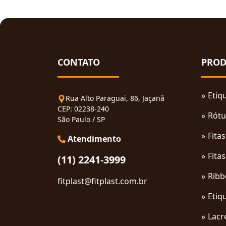
CONTATO
PROD
Etiq
Rua Alto Paraguai, 86, Jaçanã
CEP: 02238-240
Rótu
São Paulo / SP
Fita
Atendimento
Fita
(11) 2241-3999
Ribb
fitplast@fitplast.com.br
Etiq
Lacr