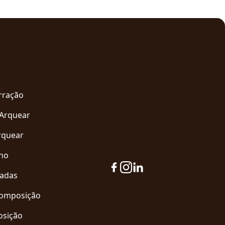
arração
 Arquear
rquear
eno
zadas
Composição
osição