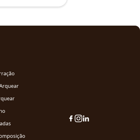
arração
 Arquear
rquear
eno
zadas
Composição