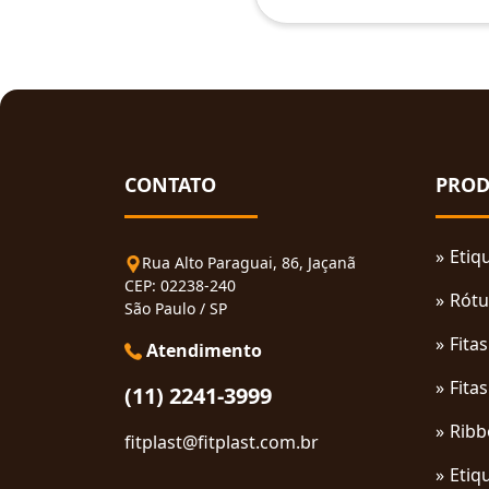
CONTATO
PROD
Etiq
Rua Alto Paraguai, 86, Jaçanã
CEP: 02238-240
Rótu
São Paulo / SP
Fita
Atendimento
Fita
(11) 2241-3999
Ribb
fitplast@fitplast.com.br
Etiq