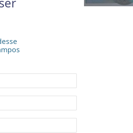
ser
esse
campos