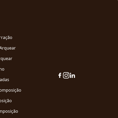
arração
 Arquear
rquear
eno
zadas
Composição
osição
omposição