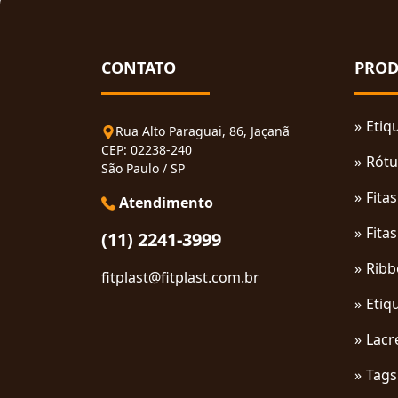
CONTATO
PROD
Etiq
Rua Alto Paraguai, 86, Jaçanã
CEP: 02238-240
Rótu
São Paulo / SP
Fita
Atendimento
Fita
(11) 2241-3999
Ribb
fitplast@fitplast.com.br
Etiq
Lacr
Tags